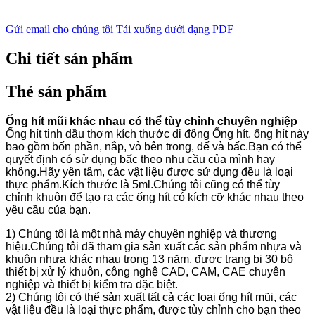
Gửi email cho chúng tôi
Tải xuống dưới dạng PDF
Chi tiết sản phẩm
Thẻ sản phẩm
Ống hít mũi khác nhau có thể tùy chỉnh chuyên nghiệp
Ống hít tinh dầu thơm kích thước di động Ống hít, ống hít này
bao gồm bốn phần, nắp, vỏ bên trong, đế và bấc.Bạn có thể
quyết định có sử dụng bấc theo nhu cầu của mình hay
không.Hãy yên tâm, các vật liệu được sử dụng đều là loại
thực phẩm.Kích thước là 5ml.Chúng tôi cũng có thể tùy
chỉnh khuôn để tạo ra các ống hít có kích cỡ khác nhau theo
yêu cầu của bạn.
1) Chúng tôi là một nhà máy chuyên nghiệp và thương
hiệu.Chúng tôi đã tham gia sản xuất các sản phẩm nhựa và
khuôn nhựa khác nhau trong 13 năm, được trang bị 30 bộ
thiết bị xử lý khuôn, công nghệ CAD, CAM, CAE chuyên
nghiệp và thiết bị kiểm tra đặc biệt.
2) Chúng tôi có thể sản xuất tất cả các loại ống hít mũi, các
vật liệu đều là loại thực phẩm, được tùy chỉnh cho bạn theo