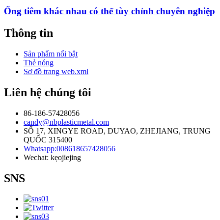
Ống tiêm khác nhau có thể tùy chỉnh chuyên nghiệp
Thông tin
Sản phẩm nổi bật
Thẻ nóng
Sơ đồ trang web.xml
Liên hệ chúng tôi
86-186-57428056
candy@nbplasticmetal.com
SỐ 17, XINGYE ROAD, DUYAO, ZHEJIANG, TRUNG
QUỐC 315400
Whatsapp:008618657428056
Wechat: kẹojiejing
SNS