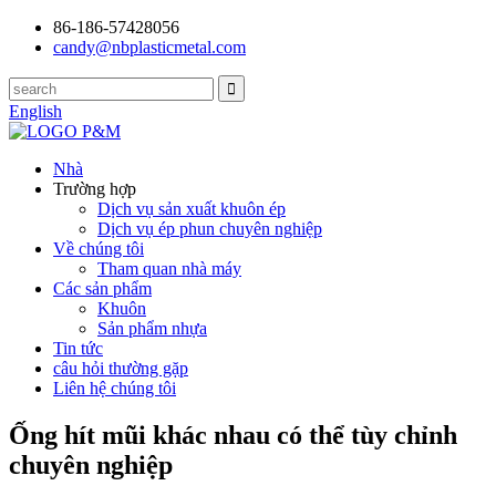
86-186-57428056
candy@nbplasticmetal.com
English
Nhà
Trường hợp
Dịch vụ sản xuất khuôn ép
Dịch vụ ép phun chuyên nghiệp
Về chúng tôi
Tham quan nhà máy
Các sản phẩm
Khuôn
Sản phẩm nhựa
Tin tức
câu hỏi thường gặp
Liên hệ chúng tôi
Ống hít mũi khác nhau có thể tùy chỉnh
chuyên nghiệp