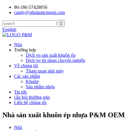
86-186-57428056
candy@nbplasticmetal.com
English
Nhà
Trường hợp
Dịch vụ sản xuất khuôn ép
Dịch vụ ép phun chuyên nghiệp
Về chúng tôi
Tham quan nhà máy
Các sản phẩm
Khuôn
Sản phẩm nhựa
Tin tức
câu hỏi thường gặp
Liên hệ chúng tôi
Nhà sản xuất khuôn ép nhựa P&M OEM
Nhà