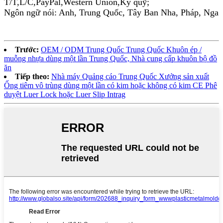
T/T,L/C,PayPal,Western Union,Ký quỹ;
Ngôn ngữ nói: Anh, Trung Quốc, Tây Ban Nha, Pháp, Nga
Trước:
OEM / ODM Trung Quốc Trung Quốc Khuôn ép /
muỗng nhựa dùng một lần Trung Quốc, Nhà cung cấp khuôn bộ đồ
ăn
Tiếp theo:
Nhà máy Quảng cáo Trung Quốc Xưởng sản xuất
Ống tiêm vô trùng dùng một lần có kim hoặc không có kim CE Phê
duyệt Luer Lock hoặc Luer Slip Intrag