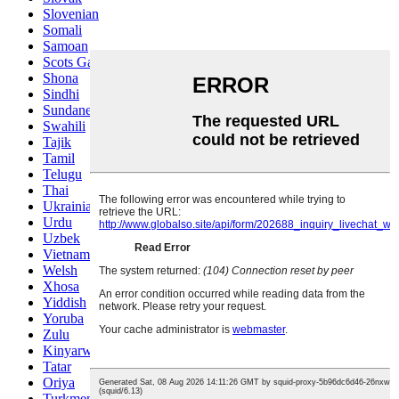
Slovenian
Somali
Samoan
Scots Gaelic
Shona
Sindhi
Sundanese
Swahili
Tajik
Tamil
Telugu
Thai
Ukrainian
Urdu
Uzbek
Vietnamese
Welsh
Xhosa
Yiddish
Yoruba
Zulu
Kinyarwanda
Tatar
Oriya
Turkmen