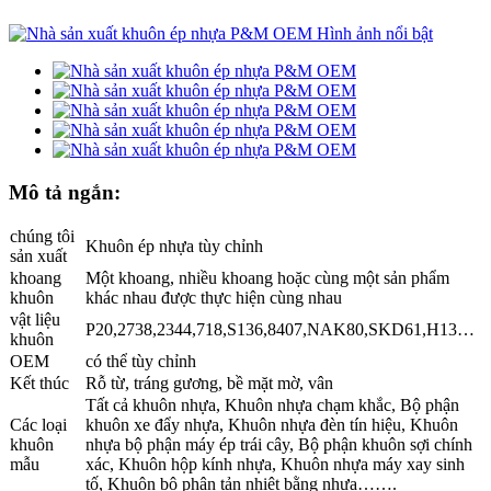
Mô tả ngắn:
chúng tôi
Khuôn ép nhựa tùy chỉnh
sản xuất
khoang
Một khoang, nhiều khoang hoặc cùng một sản phẩm
khuôn
khác nhau được thực hiện cùng nhau
vật liệu
P20,2738,2344,718,S136,8407,NAK80,SKD61,H13…
khuôn
OEM
có thể tùy chỉnh
Kết thúc
Rỗ từ, tráng gương, bề mặt mờ, vân
Tất cả khuôn nhựa, Khuôn nhựa chạm khắc, Bộ phận
Các loại
khuôn xe đẩy nhựa, Khuôn nhựa đèn tín hiệu, Khuôn
khuôn
nhựa bộ phận máy ép trái cây, Bộ phận khuôn sợi chính
mẫu
xác, Khuôn hộp kính nhựa, Khuôn nhựa máy xay sinh
tố, Khuôn bộ phận tản nhiệt bằng nhựa…….