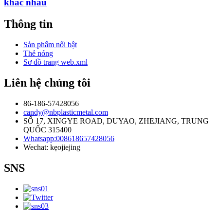
khác nhau
Thông tin
Sản phẩm nổi bật
Thẻ nóng
Sơ đồ trang web.xml
Liên hệ chúng tôi
86-186-57428056
candy@nbplasticmetal.com
SỐ 17, XINGYE ROAD, DUYAO, ZHEJIANG, TRUNG
QUỐC 315400
Whatsapp:008618657428056
Wechat: kẹojiejing
SNS