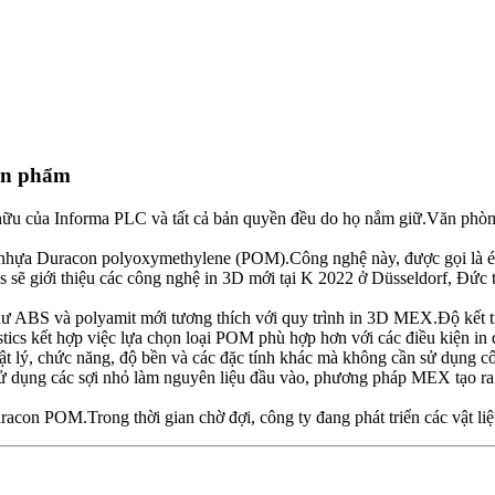
sản phẩm
ở hữu của Informa PLC và tất cả bản quyền đều do họ nắm giữ.Văn p
ất nhựa Duracon polyoxymethylene (POM).Công nghệ này, được gọi là é
cs sẽ giới thiệu các công nghệ in 3D mới tại K 2022 ở Düsseldorf, Đức
 như ABS và polyamit mới tương thích với quy trình in 3D MEX.Độ kết
s kết hợp việc lựa chọn loại POM phù hợp hơn với các điều kiện in đư
t lý, chức năng, độ bền và các đặc tính khác mà không cần sử dụng cô
 dụng các sợi nhỏ làm nguyên liệu đầu vào, phương pháp MEX tạo ra cá
acon POM.Trong thời gian chờ đợi, công ty đang phát triển các vật li