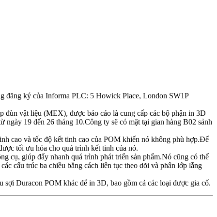
hòng đăng ký của Informa PLC: 5 Howick Place, London SW1P
p đùn vật liệu (MEX), được báo cáo là cung cấp các bộ phận in 3D
 từ ngày 19 đến 26 tháng 10.Công ty sẽ có mặt tại gian hàng B02 sảnh
 tinh cao và tốc độ kết tinh cao của POM khiến nó không phù hợp.Để
ợc tối ưu hóa cho quá trình kết tinh của nó.
ng cụ, giúp đẩy nhanh quá trình phát triển sản phẩm.Nó cũng có thể
c cấu trúc ba chiều bằng cách liên tục theo dõi và phân lớp lắng
ệu sợi Duracon POM khác để in 3D, bao gồm cả các loại được gia cố.