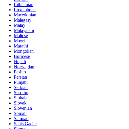
Lithuanian
Luxembou..
Macedonian
Malagasy
Malay
Malayalam
Maltese
Maori
Marathi
Mongolian
Burmese
Nepali
Norwegian
Pashto
Persian
Punjabi
Serbian
Sesotho
Sinhala
Slovak
Slovenian
Somali
Samoan
Scots Gaelic
Shona