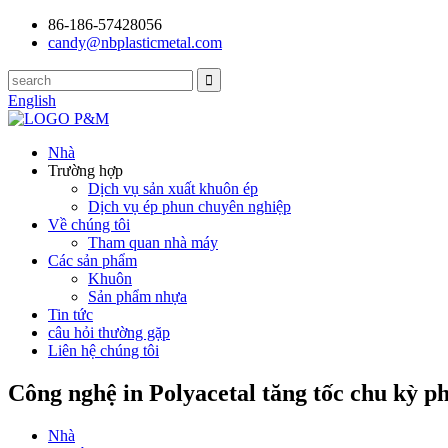
86-186-57428056
candy@nbplasticmetal.com
English
Nhà
Trường hợp
Dịch vụ sản xuất khuôn ép
Dịch vụ ép phun chuyên nghiệp
Về chúng tôi
Tham quan nhà máy
Các sản phẩm
Khuôn
Sản phẩm nhựa
Tin tức
câu hỏi thường gặp
Liên hệ chúng tôi
Công nghệ in Polyacetal tăng tốc chu kỳ p
Nhà