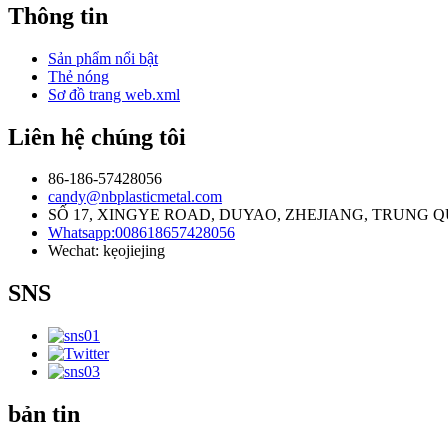
Thông tin
Sản phẩm nổi bật
Thẻ nóng
Sơ đồ trang web.xml
Liên hệ chúng tôi
86-186-57428056
candy@nbplasticmetal.com
SỐ 17, XINGYE ROAD, DUYAO, ZHEJIANG, TRUNG Q
Whatsapp:008618657428056
Wechat: kẹojiejing
SNS
bản tin