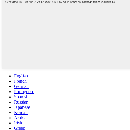
English
French
German
Portuguese
Spanish
Russian
Japanese
Korean
Arabic
Irish
Greek