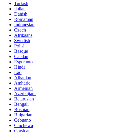
Turkish
Italian
Danish
Romanian
Indonesian
Czech
Afrikaans
Swedish
Polish
Basque
Catalan
Esperanto
Hindi
Lao
Albanian
Amharic
Armenian
Azerbaijani
Belarusian
Bengali
Bosnian
Bulgarian
Cebuano
Chichewa
Corsican