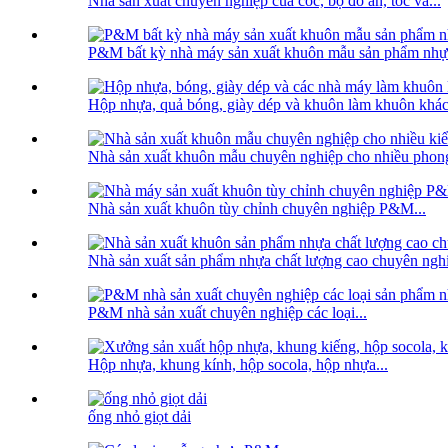
Nhà sản xuất chuyên nghiệp của cốc, bộ đồ ăn, tóc và...
P&M bất kỳ nhà máy sản xuất khuôn mẫu sản phẩm nhự
Hộp nhựa, quả bóng, giày dép và khuôn làm khuôn khác 
Nhà sản xuất khuôn mẫu chuyên nghiệp cho nhiều phong 
Nhà sản xuất khuôn tùy chỉnh chuyên nghiệp P&M...
Nhà sản xuất sản phẩm nhựa chất lượng cao chuyên ngh
P&M nhà sản xuất chuyên nghiệp các loại...
Hộp nhựa, khung kính, hộp socola, hộp nhựa...
ống nhỏ giọt dải