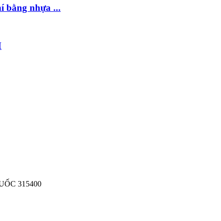
í bằng nhựa ...
M
UỐC 315400