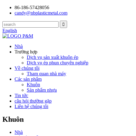
86-186-57428056
candy@nbplasticmetal.com
English
Nhà
Trường hợp
Dịch vụ sản xuất khuôn ép
Dịch vụ ép phun chuyên nghiệp
Về chúng tôi
Tham quan nhà máy
Các sản phẩm
Khuôn
Sản phẩm nhựa
Tin tức
câu hỏi thường gặp
Liên hệ chúng tôi
Khuôn
Nhà