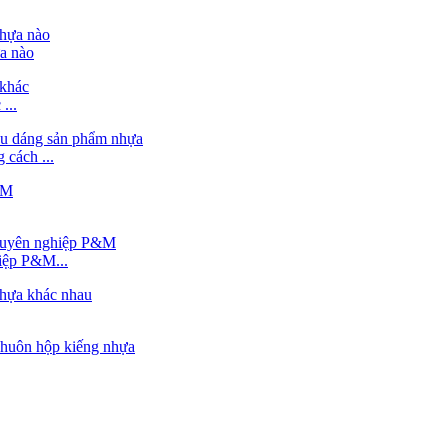
a nào
...
cách ...
iệp P&M...