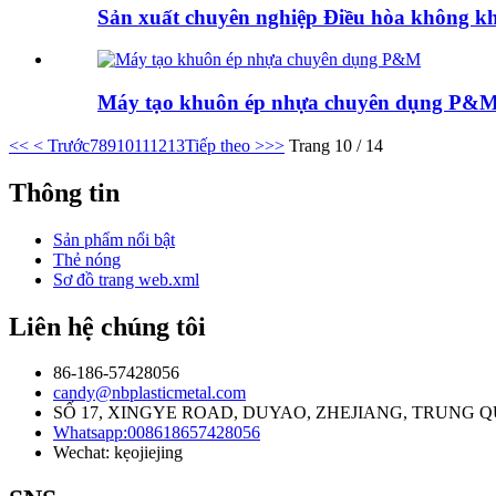
Sản xuất chuyên nghiệp Điều hòa không kh
Máy tạo khuôn ép nhựa chuyên dụng P&
<<
< Trước
7
8
9
10
11
12
13
Tiếp theo >
>>
Trang 10 / 14
Thông tin
Sản phẩm nổi bật
Thẻ nóng
Sơ đồ trang web.xml
Liên hệ chúng tôi
86-186-57428056
candy@nbplasticmetal.com
SỐ 17, XINGYE ROAD, DUYAO, ZHEJIANG, TRUNG Q
Whatsapp:008618657428056
Wechat: kẹojiejing