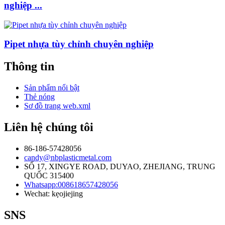
nghiệp ...
Pipet nhựa tùy chỉnh chuyên nghiệp
Thông tin
Sản phẩm nổi bật
Thẻ nóng
Sơ đồ trang web.xml
Liên hệ chúng tôi
86-186-57428056
candy@nbplasticmetal.com
SỐ 17, XINGYE ROAD, DUYAO, ZHEJIANG, TRUNG
QUỐC 315400
Whatsapp:008618657428056
Wechat: kẹojiejing
SNS