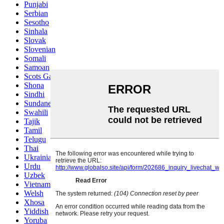
Punjabi
Serbian
Sesotho
Sinhala
Slovak
Slovenian
Somali
Samoan
Scots Gaelic
Shona
Sindhi
Sundanese
Swahili
Tajik
Tamil
Telugu
Thai
Ukrainian
Urdu
Uzbek
Vietnamese
Welsh
Xhosa
Yiddish
Yoruba