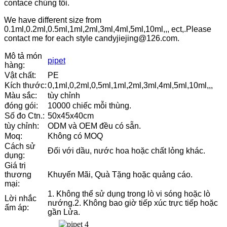
contace chúng tôi.
We have different size from
0.1ml,0.2ml,0.5ml,1ml,2ml,3ml,4ml,5ml,10ml,,, ect,.Please
contact me for each style candyjiejing@126.com.
Mô tả món
pipet
hàng:
Vật chất:
PE
Kích thước:
0,1ml,0,2ml,0,5ml,1ml,2ml,3ml,4ml,5ml,10ml,,,
Màu sắc:
tùy chỉnh
đóng gói:
10000 chiếc mỗi thùng.
Số đo Ctn.:
50x45x40cm
tùy chỉnh:
ODM và OEM đều có sẵn.
Moq:
Không có MOQ
Cách sử
Đối với dầu, nước hoa hoặc chất lỏng khác.
dụng:
Giá trị
thương
Khuyến Mãi, Quà Tặng hoặc quảng cáo.
mại:
1. Không thể sử dụng trong lò vi sóng hoặc lò
Lời nhắc
nướng.
2. Không bao giờ tiếp xúc trực tiếp hoặc
ấm áp:
gần Lửa.