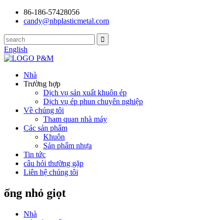
86-186-57428056
candy@nbplasticmetal.com
English
Nhà
Trường hợp
Dịch vụ sản xuất khuôn ép
Dịch vụ ép phun chuyên nghiệp
Về chúng tôi
Tham quan nhà máy
Các sản phẩm
Khuôn
Sản phẩm nhựa
Tin tức
câu hỏi thường gặp
Liên hệ chúng tôi
ống nhỏ giọt
Nhà