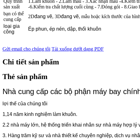
Quy trình
1.Làm khuôn - 2.Làm mẫu - 3.Xác nhận mẫu -4.Kiểm tra 
sản xuất
-6.Kiểm tra chất lượng cuối cùng - 7.Đóng gói - 8.Giao
bạn có thể
2D
đang vẽ
, 3D
đang vẽ
, mẫu hoặc kích thước của hìn
cung cấp
loại gia
Ép phun, ép nén, dập, thổi khuôn
công
Gửi email cho chúng tôi
Tải xuống dưới dạng PDF
Chi tiết sản phẩm
Thẻ sản phẩm
Nhà cung cấp các bộ phận máy bay chính 
lợi thế của chúng tôi
1,14 năm kinh nghiệm làm khuôn.
2.2 nhà máy lớn, hệ thống triển khai nhân sự nhà máy hợp lý 
3. Hàng trăm kỹ sư và nhà thiết kế chuyên nghiệp, dịch vụ nhâ