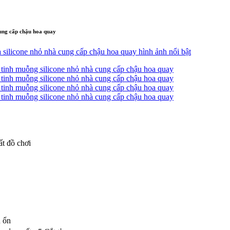
cung cấp chậu hoa quay
t đồ chơi
u ổn