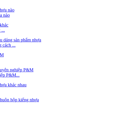
a nào
...
cách ...
iệp P&M...