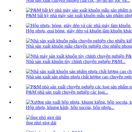
Nhà sản xuất chuyên nghiệp của cốc, bộ đồ ăn, tóc và...
P&M bất kỳ nhà máy sản xuất khuôn mẫu sản phẩm nhự
Hộp nhựa, quả bóng, giày dép và khuôn làm khuôn khác 
Nhà sản xuất khuôn mẫu chuyên nghiệp cho nhiều phong 
Nhà sản xuất khuôn tùy chỉnh chuyên nghiệp P&M...
Nhà sản xuất sản phẩm nhựa chất lượng cao chuyên ngh
P&M nhà sản xuất chuyên nghiệp các loại...
Hộp nhựa, khung kính, hộp socola, hộp nhựa...
ống nhỏ giọt dải