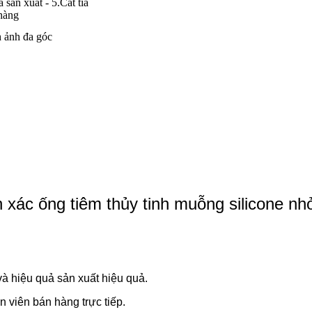
sản xuất - 5.Cắt tỉa
 hàng
h ảnh đa góc
xác ống tiêm thủy tinh muỗng silicone n
và hiệu quả sản xuất hiệu quả.
n viên bán hàng trực tiếp.