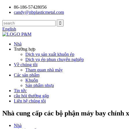
86-186-57428056
candy@nbplasticmetal.com
English
Nhà
Trường hợp
Dịch vụ sản xuất khuôn ép
Dịch vụ ép phun chuyên nghiệp
Về chúng tôi
Tham quan nhà máy
Các sản phẩm
Khuôn
Sản phẩm nhựa
Tin tức
câu hỏi thường gặp
Liên hệ chúng tôi
Nhà cung cấp các bộ phận máy bay chính x
Nhà