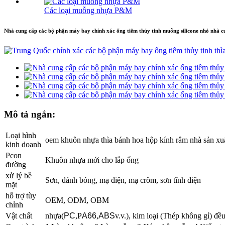
Các loại muỗng nhựa P&M
Nhà cung cấp các bộ phận máy bay chính xác ống tiêm thủy tinh muỗng silicone nhỏ nhà 
Mô tả ngắn:
Loại hình
oem khuôn nhựa thìa bánh hoa hộp kính râm nhà sản xuấ
kinh doanh
P
con
Khuôn nhựa mới cho lắp ống
đường
xử lý bề
Sơn, đánh bóng, mạ điện, mạ crôm, sơn tĩnh điện
mặt
hỗ trợ tùy
OEM, ODM, OBM
chỉnh
Vật chất
nhựa(
PC
,P
A66
,
ABS
v.v.), kim loại (Thép không gỉ) đề